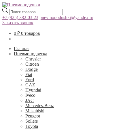
Поиск
товаров
+7 (925) 382-03-23
pnevmopodushki@yandex.ru
Заказать звонок
0
₽
0 товаров
Главная
Пневмоподвеска
Chrysler
Citroen
Dodge
Fiat
Ford
GAZ
Hyundai
Iveco
JAC
Mercedes-Benz
Mitsubishi
Peugeot
Sollers
Toyota