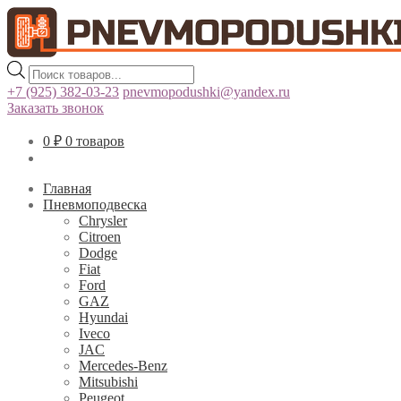
Поиск
товаров
+7 (925) 382-03-23
pnevmopodushki@yandex.ru
Заказать звонок
0
₽
0 товаров
Главная
Пневмоподвеска
Chrysler
Citroen
Dodge
Fiat
Ford
GAZ
Hyundai
Iveco
JAC
Mercedes-Benz
Mitsubishi
Peugeot