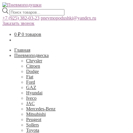
Поиск
товаров
+7 (925) 382-03-23
pnevmopodushki@yandex.ru
Заказать звонок
0
₽
0 товаров
Главная
Пневмоподвеска
Chrysler
Citroen
Dodge
Fiat
Ford
GAZ
Hyundai
Iveco
JAC
Mercedes-Benz
Mitsubishi
Peugeot
Sollers
Toyota