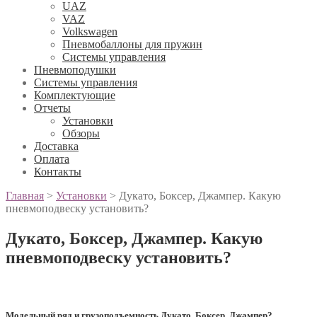
UAZ
VAZ
Volkswagen
Пневмобаллоны для пружин
Системы управления
Пневмоподушки
Системы управления
Комплектующие
Отчеты
Установки
Обзоры
Доставка
Оплата
Контакты
Главная
>
Установки
>
Дукато, Боксер, Джампер. Какую
пневмоподвеску установить?
Дукато, Боксер, Джампер. Какую
пневмоподвеску установить?
Модельный ряд и грузоподъемность Дукато, Боксер, Джампер?