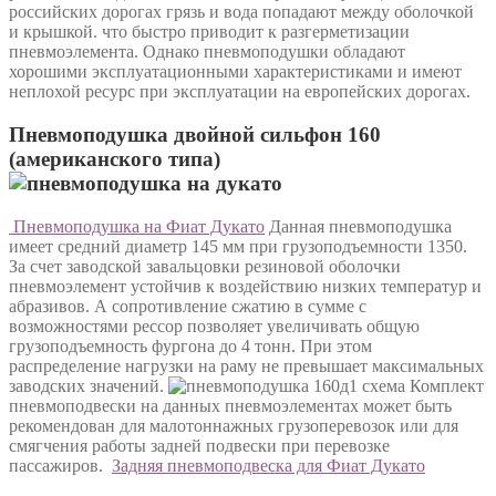
российских дорогах грязь и вода попадают между оболочкой
и крышкой. что быстро приводит к разгерметизации
пневмоэлемента. Однако пневмоподушки обладают
хорошими эксплуатационными характеристиками и имеют
неплохой ресурс при эксплуатации на европейских дорогах.
Пневмоподушка двойной сильфон 160
(американского типа)
Пневмоподушка на Фиат Дукато
Данная пневмоподушка
имеет средний диаметр 145 мм при грузоподъемности 1350.
За счет заводской завальцовки резиновой оболочки
пневмоэлемент устойчив к воздействию низких температур и
абразивов. А сопротивление сжатию в сумме с
возможностями рессор позволяет увеличивать общую
грузоподъемность фургона до 4 тонн. При этом
распределение нагрузки на раму не превышает максимальных
заводских значений.
Комплект
пневмоподвески на данных пневмоэлементах может быть
рекомендован для малотоннажных грузоперевозок или для
смягчения работы задней подвески при перевозке
пассажиров.
Задняя пневмоподвеска для Фиат Дукато