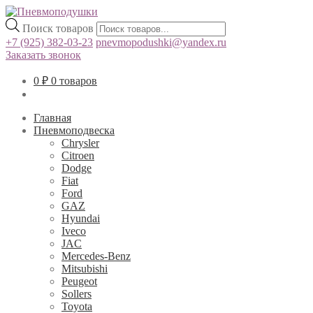
Поиск товаров
+7 (925) 382-03-23
pnevmopodushki@yandex.ru
Заказать звонок
0
₽
0 товаров
Главная
Пневмоподвеска
Chrysler
Citroen
Dodge
Fiat
Ford
GAZ
Hyundai
Iveco
JAC
Mercedes-Benz
Mitsubishi
Peugeot
Sollers
Toyota