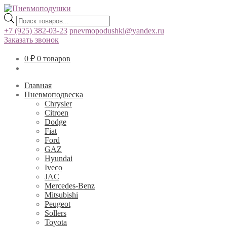
Поиск
товаров
+7 (925) 382-03-23
pnevmopodushki@yandex.ru
Заказать звонок
0
₽
0 товаров
Главная
Пневмоподвеска
Chrysler
Citroen
Dodge
Fiat
Ford
GAZ
Hyundai
Iveco
JAC
Mercedes-Benz
Mitsubishi
Peugeot
Sollers
Toyota