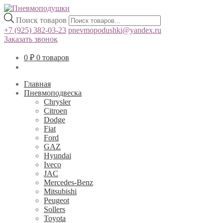
Поиск товаров
+7 (925) 382-03-23
pnevmopodushki@yandex.ru
Заказать звонок
0
₽
0 товаров
Главная
Пневмоподвеска
Chrysler
Citroen
Dodge
Fiat
Ford
GAZ
Hyundai
Iveco
JAC
Mercedes-Benz
Mitsubishi
Peugeot
Sollers
Toyota