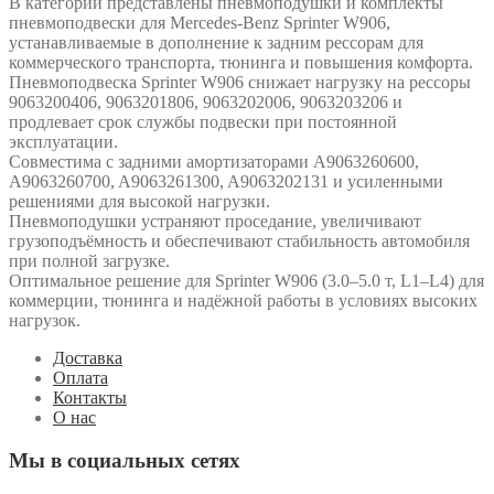
В категории представлены пневмоподушки и комплекты
пневмоподвески для Mercedes-Benz Sprinter W906,
устанавливаемые в дополнение к задним рессорам для
коммерческого транспорта, тюнинга и повышения комфорта.
Пневмоподвеска Sprinter W906 снижает нагрузку на рессоры
9063200406, 9063201806, 9063202006, 9063203206 и
продлевает срок службы подвески при постоянной
эксплуатации.
Совместима с задними амортизаторами A9063260600,
A9063260700, A9063261300, A9063202131 и усиленными
решениями для высокой нагрузки.
Пневмоподушки устраняют проседание, увеличивают
грузоподъёмность и обеспечивают стабильность автомобиля
при полной загрузке.
Оптимальное решение для Sprinter W906 (3.0–5.0 т, L1–L4) для
коммерции, тюнинга и надёжной работы в условиях высоких
нагрузок.
Доставка
Оплата
Контакты
О нас
Мы в социальных сетях