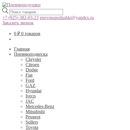
Поиск
товаров
+7 (925) 382-03-23
pnevmopodushki@yandex.ru
Заказать звонок
0
₽
0 товаров
Главная
Пневмоподвеска
Chrysler
Citroen
Dodge
Fiat
Ford
GAZ
Hyundai
Iveco
JAC
Mercedes-Benz
Mitsubishi
Peugeot
Sollers
Toyota