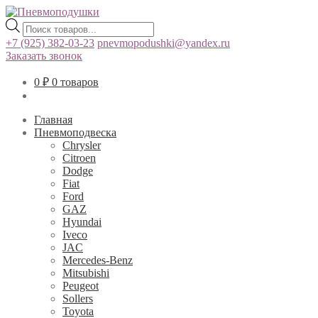
Поиск
товаров
+7 (925) 382-03-23
pnevmopodushki@yandex.ru
Заказать звонок
0
₽
0 товаров
Главная
Пневмоподвеска
Chrysler
Citroen
Dodge
Fiat
Ford
GAZ
Hyundai
Iveco
JAC
Mercedes-Benz
Mitsubishi
Peugeot
Sollers
Toyota