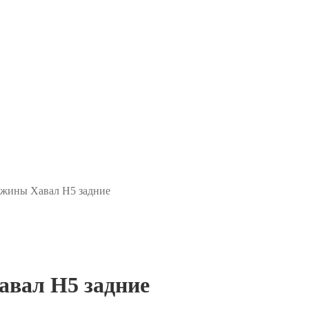
жины Хавал H5 задние
вал H5 задние