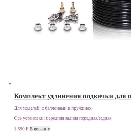
Комплект удлинения подкачки для 
Для моделей:
с баллонами в пружинах
Ось установки:
передняя
задняя
передняя/задняя
1 550
₽
В корзину