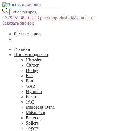
Поиск
товаров
+7 (925) 382-03-23
pnevmopodushki@yandex.ru
Заказать звонок
0
₽
0 товаров
Главная
Пневмоподвеска
Chrysler
Citroen
Dodge
Fiat
Ford
GAZ
Hyundai
Iveco
JAC
Mercedes-Benz
Mitsubishi
Peugeot
Sollers
Toyota