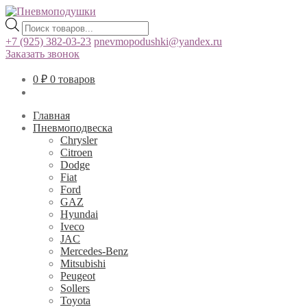
Поиск
товаров
+7 (925) 382-03-23
pnevmopodushki@yandex.ru
Заказать звонок
0
₽
0 товаров
Главная
Пневмоподвеска
Chrysler
Citroen
Dodge
Fiat
Ford
GAZ
Hyundai
Iveco
JAC
Mercedes-Benz
Mitsubishi
Peugeot
Sollers
Toyota