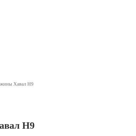
ужины Хавал H9
авал H9