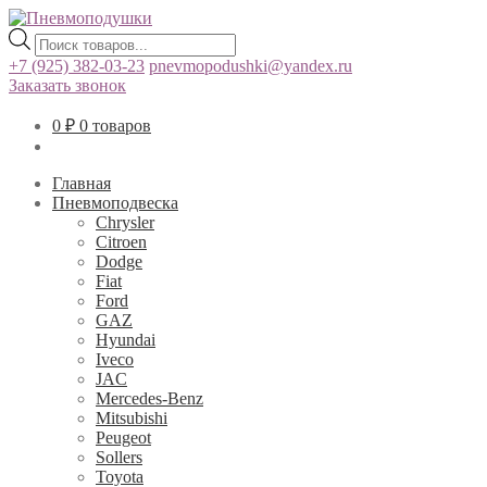
Поиск
товаров
+7 (925) 382-03-23
pnevmopodushki@yandex.ru
Заказать звонок
0
₽
0 товаров
Главная
Пневмоподвеска
Chrysler
Citroen
Dodge
Fiat
Ford
GAZ
Hyundai
Iveco
JAC
Mercedes-Benz
Mitsubishi
Peugeot
Sollers
Toyota