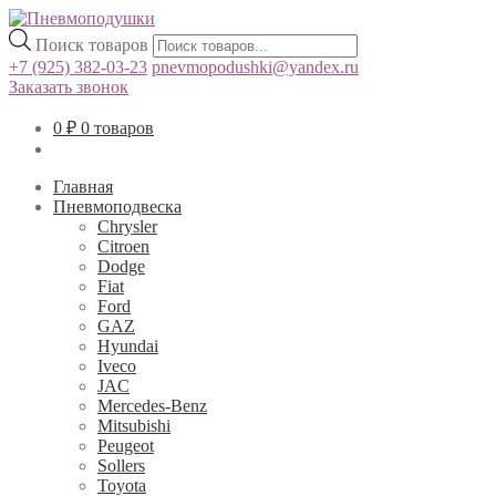
Поиск товаров
+7 (925) 382-03-23
pnevmopodushki@yandex.ru
Заказать звонок
0
₽
0 товаров
Главная
Пневмоподвеска
Chrysler
Citroen
Dodge
Fiat
Ford
GAZ
Hyundai
Iveco
JAC
Mercedes-Benz
Mitsubishi
Peugeot
Sollers
Toyota