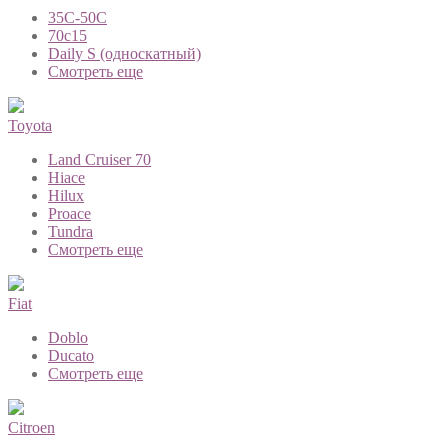
35C-50C
70с15
Daily S (односкатный)
Смотреть еще
Toyota
Land Cruiser 70
Hiace
Hilux
Proace
Tundra
Смотреть еще
Fiat
Doblo
Ducato
Смотреть еще
Citroen