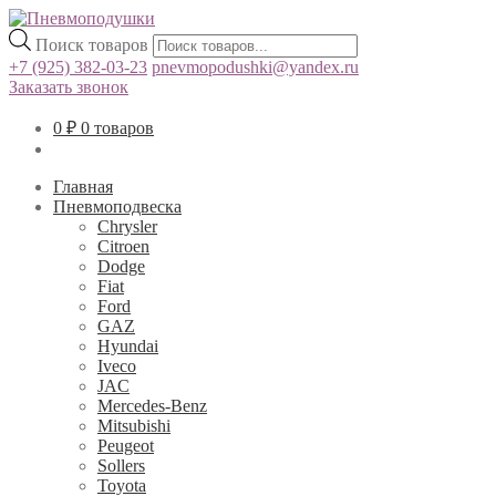
Поиск товаров
+7 (925) 382-03-23
pnevmopodushki@yandex.ru
Заказать звонок
0
₽
0 товаров
Главная
Пневмоподвеска
Chrysler
Citroen
Dodge
Fiat
Ford
GAZ
Hyundai
Iveco
JAC
Mercedes-Benz
Mitsubishi
Peugeot
Sollers
Toyota