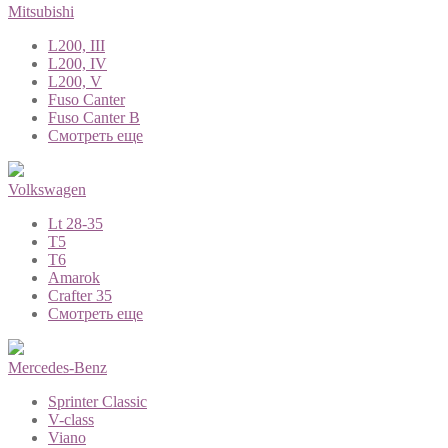
Mitsubishi
L200, III
L200, IV
L200, V
Fuso Canter
Fuso Canter B
Смотреть еще
Volkswagen
Lt 28-35
T5
T6
Amarok
Crafter 35
Смотреть еще
Mercedes-Benz
Sprinter Classic
V-class
Viano