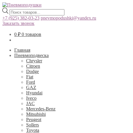
Поиск
товаров
+7 (925) 382-03-23
pnevmopodushki@yandex.ru
Заказать звонок
0
₽
0 товаров
Главная
Пневмоподвеска
Chrysler
Citroen
Dodge
Fiat
Ford
GAZ
Hyundai
Iveco
JAC
Mercedes-Benz
Mitsubishi
Peugeot
Sollers
Toyota