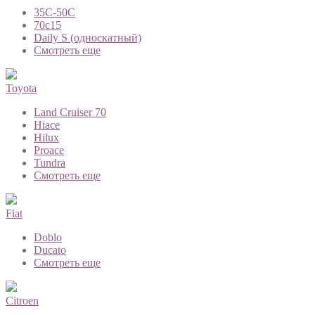
35C-50C
70с15
Daily S (односкатный)
Смотреть еще
Toyota
Land Cruiser 70
Hiace
Hilux
Proace
Tundra
Смотреть еще
Fiat
Doblo
Ducato
Смотреть еще
Citroen