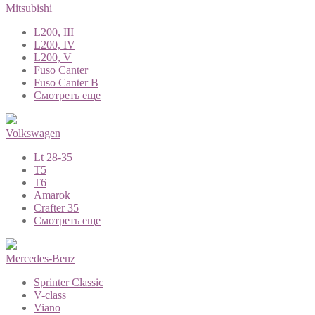
Mitsubishi
L200, III
L200, IV
L200, V
Fuso Canter
Fuso Canter B
Смотреть еще
Volkswagen
Lt 28-35
T5
T6
Amarok
Crafter 35
Смотреть еще
Mercedes-Benz
Sprinter Classic
V-class
Viano