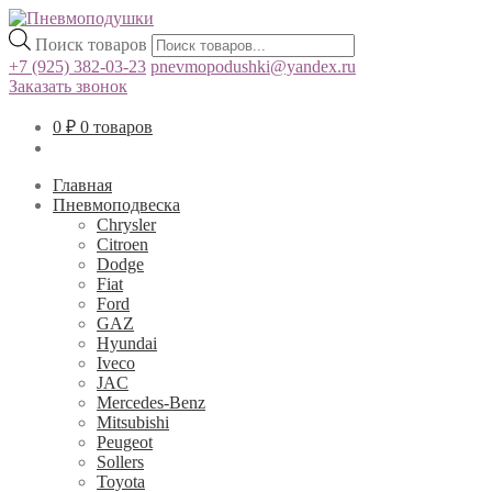
Поиск товаров
+7 (925) 382-03-23
pnevmopodushki@yandex.ru
Заказать звонок
0
₽
0 товаров
Главная
Пневмоподвеска
Chrysler
Citroen
Dodge
Fiat
Ford
GAZ
Hyundai
Iveco
JAC
Mercedes-Benz
Mitsubishi
Peugeot
Sollers
Toyota