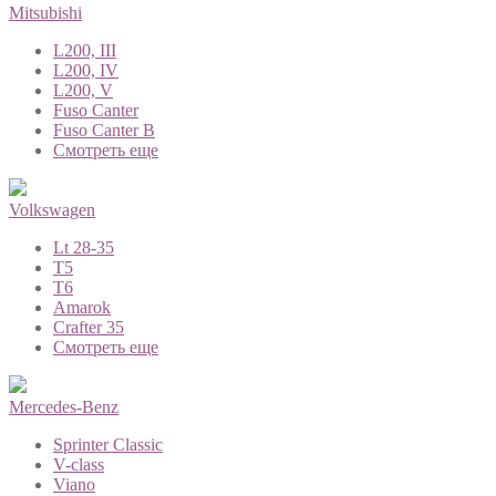
Mitsubishi
L200, III
L200, IV
L200, V
Fuso Canter
Fuso Canter B
Смотреть еще
Volkswagen
Lt 28-35
T5
T6
Amarok
Crafter 35
Смотреть еще
Mercedes-Benz
Sprinter Classic
V-class
Viano