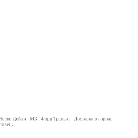
Ивеко Дейли , МБ , Форд Транзит . Доставка в городе
повец.