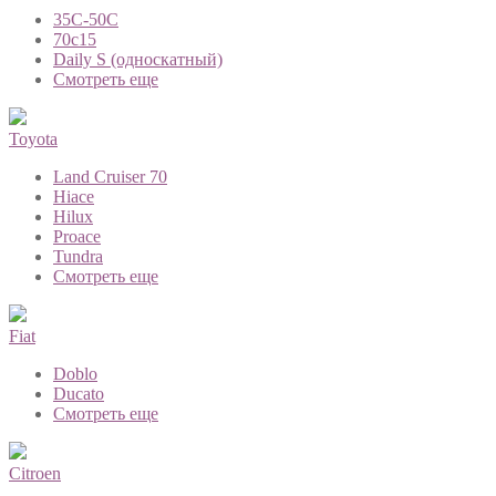
35C-50C
70с15
Daily S (односкатный)
Смотреть еще
Toyota
Land Cruiser 70
Hiace
Hilux
Proace
Tundra
Смотреть еще
Fiat
Doblo
Ducato
Смотреть еще
Citroen