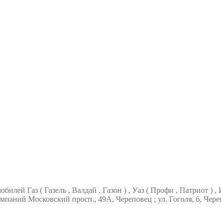
ей Газ ( Газель , Валдай , Газон ) , Уаз ( Профи , Патриот ) , 
паний Московский просп., 49А, Череповец ; ул. Гоголя, 6, Чере