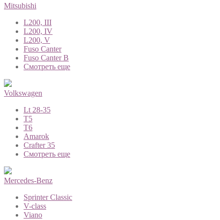
Mitsubishi
L200, III
L200, IV
L200, V
Fuso Canter
Fuso Canter B
Смотреть еще
Volkswagen
Lt 28-35
T5
T6
Amarok
Crafter 35
Смотреть еще
Mercedes-Benz
Sprinter Classic
V-class
Viano