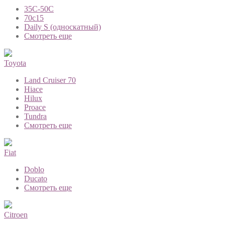
35C-50C
70с15
Daily S (односкатный)
Смотреть еще
Toyota
Land Cruiser 70
Hiace
Hilux
Proace
Tundra
Смотреть еще
Fiat
Doblo
Ducato
Смотреть еще
Citroen