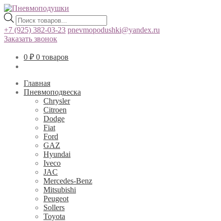
Поиск
товаров
+7 (925) 382-03-23
pnevmopodushki@yandex.ru
Заказать звонок
0
₽
0 товаров
Главная
Пневмоподвеска
Chrysler
Citroen
Dodge
Fiat
Ford
GAZ
Hyundai
Iveco
JAC
Mercedes-Benz
Mitsubishi
Peugeot
Sollers
Toyota