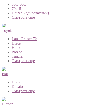
35C-50C
70с15
Daily S (односкатный)
Смотреть еще
Toyota
Land Cruiser 70
Hiace
Hilux
Proace
Tundra
Смотреть еще
Fiat
Doblo
Ducato
Смотреть еще
Citroen