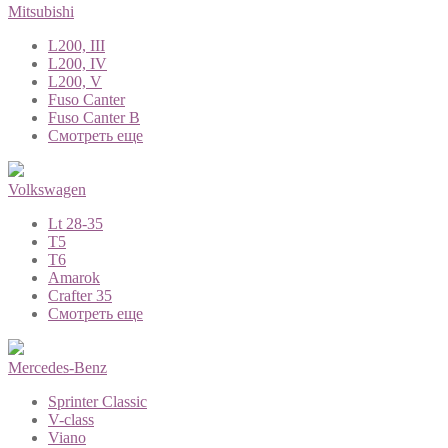
Mitsubishi
L200, III
L200, IV
L200, V
Fuso Canter
Fuso Canter B
Смотреть еще
Volkswagen
Lt 28-35
T5
T6
Amarok
Crafter 35
Смотреть еще
Mercedes-Benz
Sprinter Classic
V-class
Viano