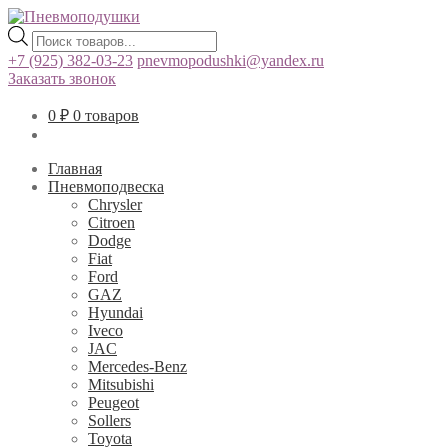
Поиск
товаров
+7 (925) 382-03-23
pnevmopodushki@yandex.ru
Заказать звонок
0
₽
0 товаров
Главная
Пневмоподвеска
Chrysler
Citroen
Dodge
Fiat
Ford
GAZ
Hyundai
Iveco
JAC
Mercedes-Benz
Mitsubishi
Peugeot
Sollers
Toyota